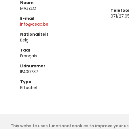
Naam
MAZZEO
Telefo
071/27.05
E-mail
info@ceac.be
Nationaliteit
Belg
Taal
Français
Lidnummer
IEA00737
Type
Effectief
This website uses functional cookies to improve your use