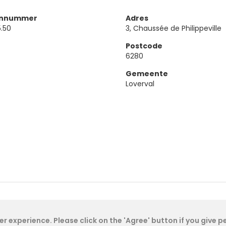
onnummer
Adres
.50
3, Chaussée de Philippeville
Postcode
6280
Gemeente
Loverval
Cookie Policy
- IAE-IEA
2026
-
My Dashboard
r experience. Please click on the 'Agree' button if you give 