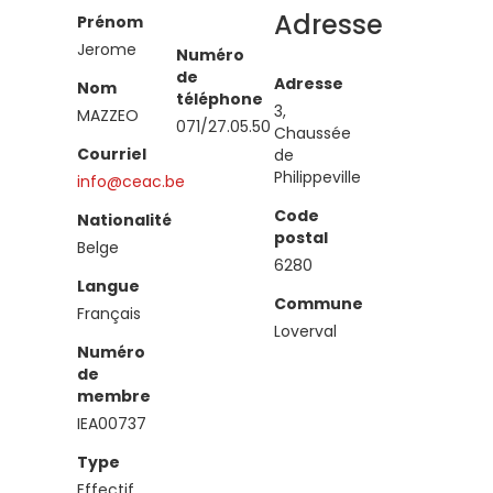
Adresse
Prénom
Jerome
Numéro
de
Adresse
Nom
téléphone
3,
MAZZEO
071/27.05.50
Chaussée
Courriel
de
Philippeville
info@ceac.be
Code
Nationalité
postal
Belge
6280
Langue
Commune
Français
Loverval
Numéro
de
membre
IEA00737
Type
Effectif