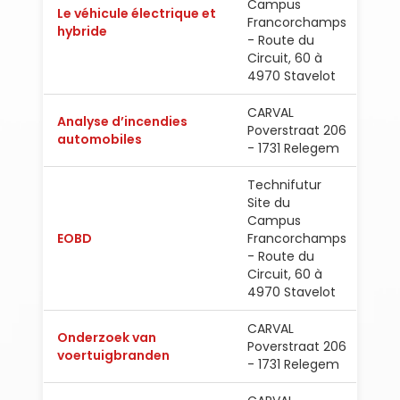
Campus
Le véhicule électrique et
Francorchamps
Fran
hybride
- Route du
Circuit, 60 à
4970 Stavelot
CARVAL
Analyse d’incendies
Poverstraat 206
Fran
automobiles
- 1731 Relegem
Technifutur
Site du
Campus
EOBD
Francorchamps
Fran
- Route du
Circuit, 60 à
4970 Stavelot
CARVAL
Onderzoek van
Poverstraat 206
Ned
voertuigbranden
- 1731 Relegem