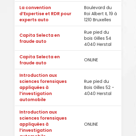
La convention
Boulevard du
d’Expertise et RDR pour
Roi Albert II, 19 à
Fran
experts auto
1210 Bruxelles
Rue pied du
Capita Selecta en
bois Gilles 54
Fran
fraude auto
4040 Herstal
Capita Selecta en
ONLINE
Fran
fraude auto
Introduction aux
sciences forensiques
Rue pied du
appliquées à
Bois Gilles 52 -
Fran
l’investigation
4040 Herstal
automobile
Introduction aux
sciences forensiques
appliquées à
ONLINE
Fran
l’investigation