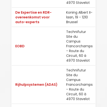
4970 Stavelot
De Expertise en RDR-
Koning Albert II-
overeenkomst voor
laan, 19 - 1210
Ned
auto-experts
Brussel
Technifutur
Site du
Campus
EOBD
Francorchamps
Ned
- Route du
Circuit, 60 à
4970 Stavelot
Technifutur
Site du
Campus
Rijhulpsystemen (ADAS)
Francorchamps
Ned
- Route du
Circuit, 60 à
4970 Stavelot