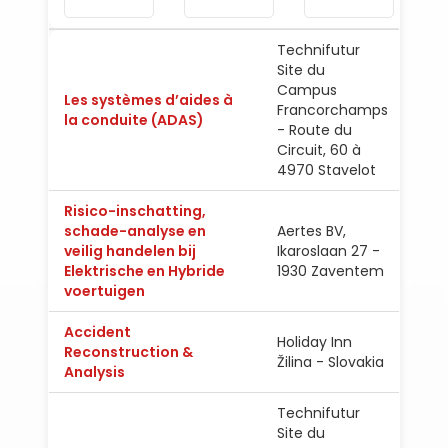
Technifutur
Site du
Campus
Les systèmes d’aides à
Fran
Francorchamps
la conduite (ADAS)
Engl
- Route du
Circuit, 60 à
4970 Stavelot
Risico-inschatting,
schade-analyse en
Aertes BV,
veilig handelen bij
Ikaroslaan 27 -
Ned
Elektrische en Hybride
1930 Zaventem
voertuigen
Accident
Holiday Inn
Reconstruction &
Engl
Žilina - Slovakia
Analysis
Technifutur
Site du