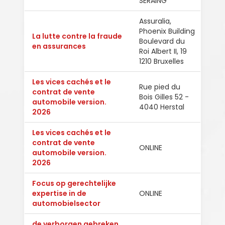
SERAING
Assuralia,
Phoenix Building
La lutte contre la fraude
Boulevard du
Fran
en assurances
Roi Albert II, 19
1210 Bruxelles
Les vices cachés et le
Rue pied du
contrat de vente
Bois Gilles 52 -
Fran
automobile version.
4040 Herstal
2026
Les vices cachés et le
contrat de vente
ONLINE
Fran
automobile version.
2026
Focus op gerechtelijke
expertise in de
ONLINE
Ned
automobielsector
de verborgen gebreken