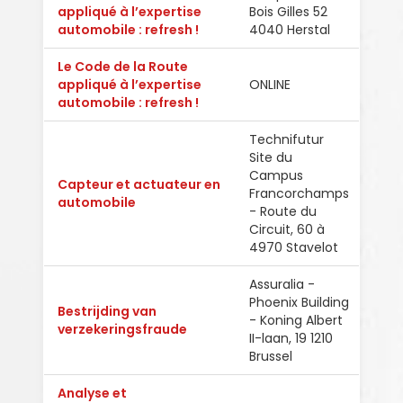
appliqué à l’expertise
Bois Gilles 52
Fran
automobile : refresh !
4040 Herstal
Le Code de la Route
appliqué à l’expertise
ONLINE
Fran
automobile : refresh !
Technifutur
Site du
Campus
Capteur et actuateur en
Francorchamps
Fran
automobile
- Route du
Circuit, 60 à
4970 Stavelot
Assuralia -
Phoenix Building
Bestrijding van
- Koning Albert
Fran
verzekeringsfraude
II-laan, 19 1210
Brussel
Analyse et