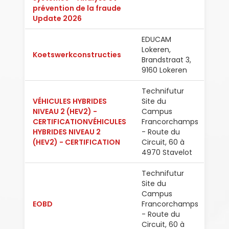
prévention de la fraude
Update 2026
EDUCAM
Lokeren,
Koetswerkconstructies
Ned
Brandstraat 3,
9160 Lokeren
Technifutur
VÉHICULES HYBRIDES
Site du
NIVEAU 2 (HEV2) -
Campus
CERTIFICATIONVÉHICULES
Francorchamps
Fran
HYBRIDES NIVEAU 2
- Route du
(HEV2) - CERTIFICATION
Circuit, 60 à
4970 Stavelot
Technifutur
Site du
Campus
EOBD
Francorchamps
Fran
- Route du
Circuit, 60 à