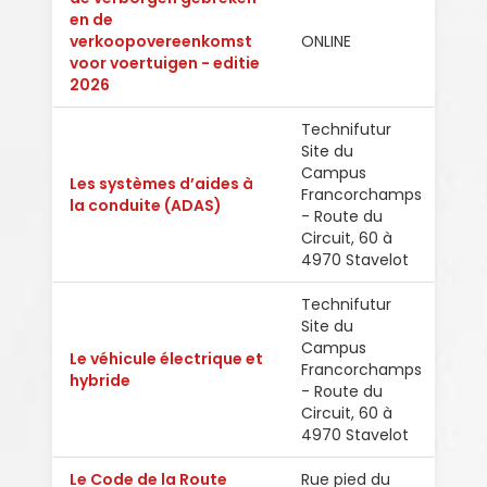
en de
verkoopovereenkomst
ONLINE
Ned
voor voertuigen - editie
2026
Technifutur
Site du
Campus
Les systèmes d’aides à
Fran
Francorchamps
la conduite (ADAS)
Engl
- Route du
Circuit, 60 à
4970 Stavelot
Technifutur
Site du
Campus
Le véhicule électrique et
Francorchamps
Fran
hybride
- Route du
Circuit, 60 à
4970 Stavelot
Le Code de la Route
Rue pied du