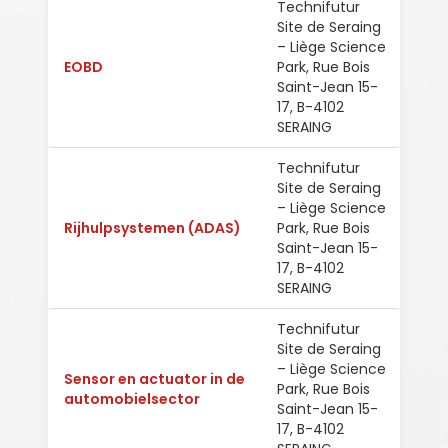
Technifutur
Site de Seraing
– Liège Science
EOBD
Park, Rue Bois
Ned
Saint-Jean 15-
17, B-4102
SERAING
Technifutur
Site de Seraing
– Liège Science
Rijhulpsystemen (ADAS)
Park, Rue Bois
Ned
Saint-Jean 15-
17, B-4102
SERAING
Technifutur
Site de Seraing
– Liège Science
Sensor en actuator in de
Park, Rue Bois
Ned
automobielsector
Saint-Jean 15-
17, B-4102