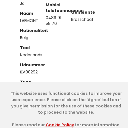
Jo
Mobiel
telefoonnummer
Gemeente
Naam
0489 91
Brasschaat
LAEMONT
58 76
Nationaliteit
Belg
Taal
Nederlands
Lidnummer
IEA00292
Type
Effectief
This website uses functional cookies to improve your
user experience. Please click on the 'Agree' button if
you give permission for the use of these cookies and
Cookie Policy
- IAE-IEA
2026
-
My Dashboard
to proceed to the website.
Please read our
Cookie Policy
for more information.