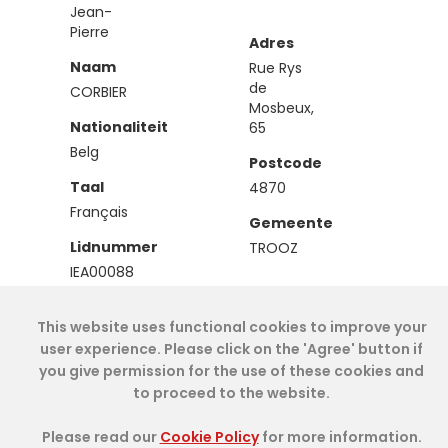
Jean-
Pierre
Adres
Naam
Rue Rys
de
CORBIER
Mosbeux,
Nationaliteit
65
Belg
Postcode
Taal
4870
Français
Gemeente
Lidnummer
TROOZ
IEA00088
Type
This website uses functional cookies to improve your
Effectief
user experience. Please click on the 'Agree' button if
you give permission for the use of these cookies and
to proceed to the website.
Cookie Policy
- IAE-IEA
2026
-
My Dashboard
Please read our
Cookie Policy
for more information.