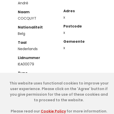
André
Adres
Naam
x
COCQUYT
Postcode
Nationaliteit
x
Belg
Gemeente
Taal
x
Nederlands
Lidnummer
IEA00079
Type
Effectief
This website uses functional cookies to improve your
user experience. Please click on the 'Agree' button if
you give permission for the use of these cookies and
Cookie Policy
- IAE-IEA
2026
-
My Dashboard
to proceed to the website.
Please read our
Cookie Policy
for more information.