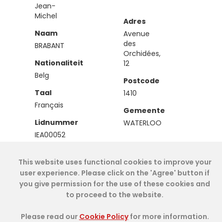
Jean-
Michel
Adres
Naam
Avenue
des
BRABANT
Orchidées,
Nationaliteit
12
Belg
Postcode
Taal
1410
Français
Gemeente
Lidnummer
WATERLOO
IEA00052
Type
This website uses functional cookies to improve your
Effectief
user experience. Please click on the 'Agree' button if
you give permission for the use of these cookies and
to proceed to the website.
Cookie Policy
- IAE-IEA
2026
-
My Dashboard
Please read our
Cookie Policy
for more information.