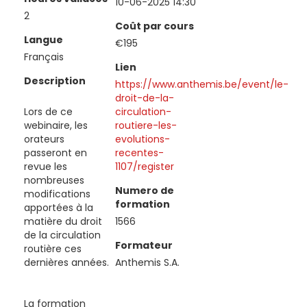
10-06-2025 14:30
2
Coût par cours
Langue
€195
Français
Lien
Description
https://www.anthemis.be/event/le-
droit-de-la-
Lors de ce
circulation-
webinaire, les
routiere-les-
orateurs
evolutions-
passeront en
recentes-
revue les
1107/register
nombreuses
Numero de
modifications
formation
apportées à la
matière du droit
1566
de la circulation
Formateur
routière ces
dernières années.
Anthemis S.A.
La formation