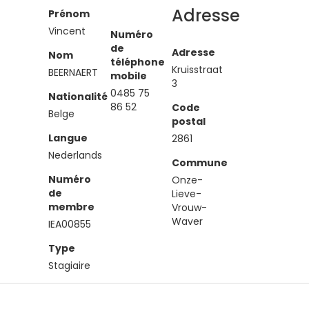
Adresse
Prénom
Vincent
Numéro
de
Adresse
Nom
téléphone
Kruisstraat
BEERNAERT
mobile
3
0485 75
Nationalité
86 52
Code
Belge
postal
Langue
2861
Nederlands
Commune
Numéro
Onze-
de
Lieve-
membre
Vrouw-
Waver
IEA00855
Type
Stagiaire