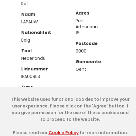
Raf
Adres
Naam
Port
LAPAUW
Arthurlaan
Nationaliteit
16
Belg
Postcode
Taal
9000
Nederlands
Gemeente
Lidnummer
Gent
IEA00853
Type
Effectief
This website uses functional cookies to improve your
user experience. Please click on the 'Agree' button if
you give permission for the use of these cookies and
Cookie Policy
- IAE-IEA
2026
-
My Dashboard
to proceed to the website.
Please read our
Cookie Policy
for more information.