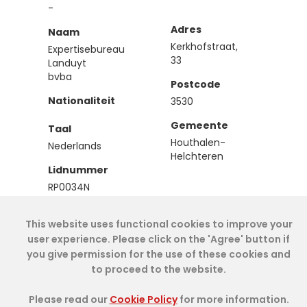
-
Adres
Naam
Kerkhofstraat,
Expertisebureau
33
Landuyt
bvba
Postcode
Nationaliteit
3530
Gemeente
Taal
Houthalen-
Nederlands
Helchteren
Lidnummer
RP0034N
Type
This website uses functional cookies to improve your
Effectief
user experience. Please click on the 'Agree' button if
you give permission for the use of these cookies and
to proceed to the website.
Cookie Policy
- IAE-IEA
2026
-
My Dashboard
Please read our
Cookie Policy
for more information.