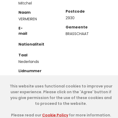
Mitchel
Postcode
Naam
2930
VERMEIREN
Gemeente
E-
mail
BRASSCHAAT
Nationaliteit
Taal
Nederlands
Lidnummer
IEA00766
This website uses functional cookies to improve your
Type
user experience. Please click on the 'Agree' button if
Effectief
you give permission for the use of these cookies and
to proceed to the website.
Cookie Policy
- IAE-IEA
2026
-
My Dashboard
Please read our
Cookie Policy
for more information.