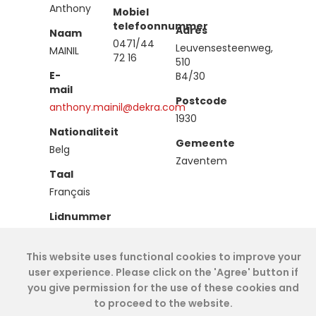
Anthony
Mobiel
telefoonnummer
Adres
Naam
0471/44
Leuvensesteenweg,
MAINIL
72 16
510
E-
B4/30
mail
Postcode
anthony.mainil@dekra.com
1930
Nationaliteit
Gemeente
Belg
Zaventem
Taal
Français
Lidnummer
IEA00818
This website uses functional cookies to improve your
Type
user experience. Please click on the 'Agree' button if
Effectief
you give permission for the use of these cookies and
to proceed to the website.