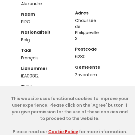
Alexandre
Adres
Naam
Chaussée
PIRO
de
Nationaliteit
Philippeville
3
Belg
Postcode
Taal
6280
Français
Gemeente
Lidnummer
Zaventem
IEA00812
Type
Effectief
This website uses functional cookies to improve your
user experience. Please click on the 'Agree' button if
you give permission for the use of these cookies and
Cookie Policy
- IAE-IEA
2026
-
My Dashboard
to proceed to the website.
Please read our
Cookie Policy
for more information.