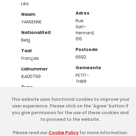
Léa
Adres
Naam
Rue
YANSENNE
Sart-
Nationaliteit
Hennard,
105
Belg
Postcode
Taal
6692
Français
Gemeente
Lidnummer
PETIT-
IEA00799
THIER
Type
Effectief
This website uses functional cookies to improve your
user experience. Please click on the 'Agree' button if
you give permission for the use of these cookies and
Cookie Policy
- IAE-IEA
2026
-
My Dashboard
to proceed to the website.
Please read our
Cookie Policy
for more information.