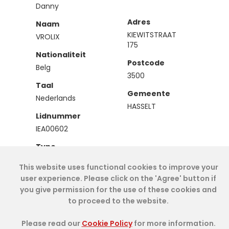
Danny
Adres
Naam
KIEWITSTRAAT
VROLIX
175
Nationaliteit
Postcode
Belg
3500
Taal
Gemeente
Nederlands
HASSELT
Lidnummer
IEA00602
Type
Effectief
This website uses functional cookies to improve your
user experience. Please click on the 'Agree' button if
you give permission for the use of these cookies and
Cookie Policy
- IAE-IEA
2026
-
My Dashboard
to proceed to the website.
Please read our
Cookie Policy
for more information.