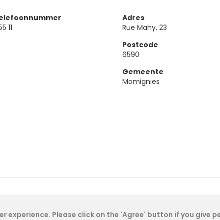
telefoonnummer
Adres
5 11
Rue Mahy, 23
Postcode
6590
Gemeente
Momignies
Cookie Policy
- IAE-IEA
2026
-
My Dashboard
r experience. Please click on the 'Agree' button if you give 