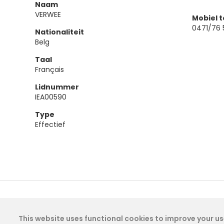
Naam
VERWEE
Mobiel 
0471/76 5
Nationaliteit
Belg
Taal
Français
Lidnummer
IEA00590
Type
Effectief
This website uses functional cookies to improve your use