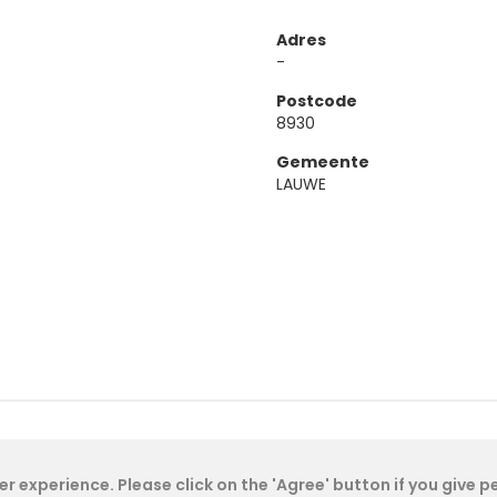
Adres
-
Postcode
8930
Gemeente
LAUWE
Cookie Policy
- IAE-IEA
2026
-
My Dashboard
r experience. Please click on the 'Agree' button if you give 