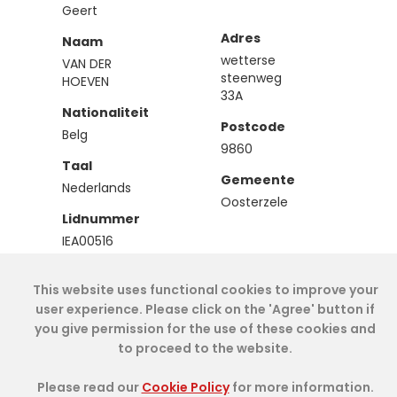
Geert
Adres
Naam
wetterse
VAN DER
steenweg
HOEVEN
33A
Nationaliteit
Postcode
Belg
9860
Taal
Gemeente
Nederlands
Oosterzele
Lidnummer
IEA00516
Type
This website uses functional cookies to improve your
Effectief
user experience. Please click on the 'Agree' button if
you give permission for the use of these cookies and
to proceed to the website.
Cookie Policy
- IAE-IEA
2026
-
My Dashboard
Please read our
Cookie Policy
for more information.