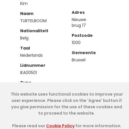
Kim
Adres
Naam
Nieuwe
TURTELBOOM
brug 17
Nationaliteit
Postcode
Belg
1000
Taal
Gemeente
Nederlands
Brussel
Lidnummer
IEA00501
Type
Effectief
This website uses functional cookies to improve your
user experience. Please click on the 'Agree' button if
you give permission for the use of these cookies and
Cookie Policy
- IAE-IEA
2026
-
My Dashboard
to proceed to the website.
Please read our
Cookie Policy
for more information.