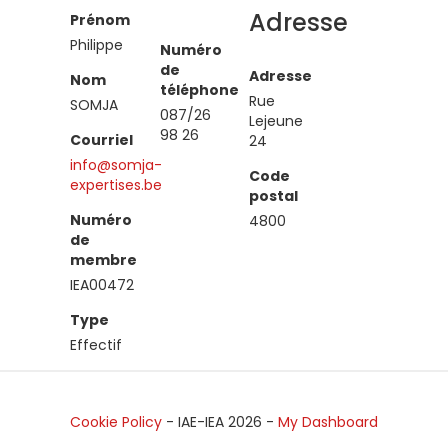
Adresse
Prénom
Philippe
Numéro
de
Adresse
Nom
téléphone
Rue
SOMJA
087/26
Lejeune
98 26
Courriel
24
info@somja-
Code
expertises.be
postal
Numéro
4800
de
membre
IEA00472
Type
Effectif
Cookie Policy
- IAE-IEA
2026
-
My Dashboard