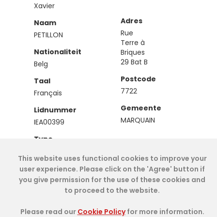
Xavier
Adres
Naam
Rue
PETILLON
Terre à
Nationaliteit
Briques
29 Bat B
Belg
Postcode
Taal
7722
Français
Gemeente
Lidnummer
MARQUAIN
IEA00399
Type
Effectief
This website uses functional cookies to improve your
user experience. Please click on the 'Agree' button if
you give permission for the use of these cookies and
Cookie Policy
- IAE-IEA
2026
-
My Dashboard
to proceed to the website.
Please read our
Cookie Policy
for more information.