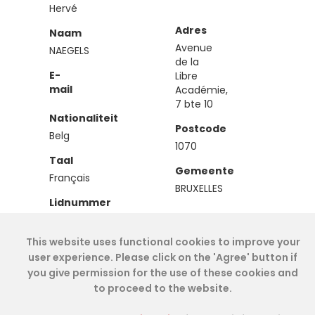
Hervé
Adres
Naam
Avenue
NAEGELS
de la
E-
Libre
mail
Académie,
7 bte 10
Nationaliteit
Postcode
Belg
1070
Taal
Gemeente
Français
BRUXELLES
Lidnummer
IEA00365
This website uses functional cookies to improve your
Type
user experience. Please click on the 'Agree' button if
Effectief
you give permission for the use of these cookies and
to proceed to the website.