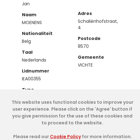
Jan
Adres
Naam
Schaliënhofstraat,
MOENENS
4
Nationaliteit
Postcode
Belg
8570
Taal
Gemeente
Nederlands
VICHTE
Lidnummer
IEA00355
Type
Effectief
This website uses functional cookies to improve your
user experience. Please click on the 'Agree' button if
you give permission for the use of these cookies and
Cookie Policy
- IAE-IEA
2026
-
My Dashboard
to proceed to the website.
Please read our
Cookie Policy
for more information.