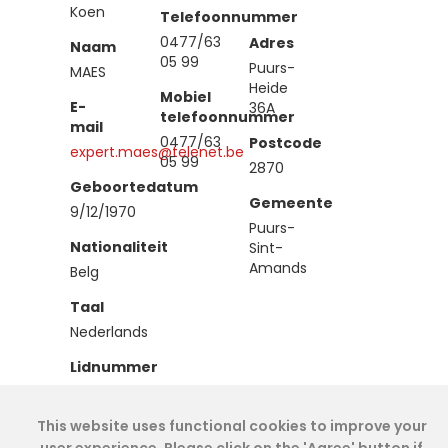
Koen
Telefoonnummer
0477/63
Adres
Naam
05 99
Puurs-
MAES
Heide
Mobiel
E-
36A
telefoonnummer
mail
0477/63
Postcode
expert.maes@telenet.be
05 99
2870
Geboortedatum
Gemeente
9/12/1970
Puurs-
Nationaliteit
Sint-
Amands
Belg
Taal
Nederlands
Lidnummer
IEA00317
This website uses functional cookies to improve your
Type