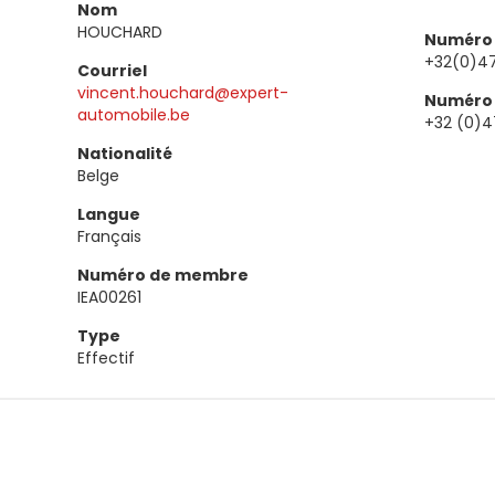
Nom
HOUCHARD
Numéro 
+32(0)4
Courriel
vincent.houchard@expert-
Numéro 
automobile.be
+32 (0)4
Nationalité
Belge
Langue
Français
Numéro de membre
IEA00261
Type
Effectif