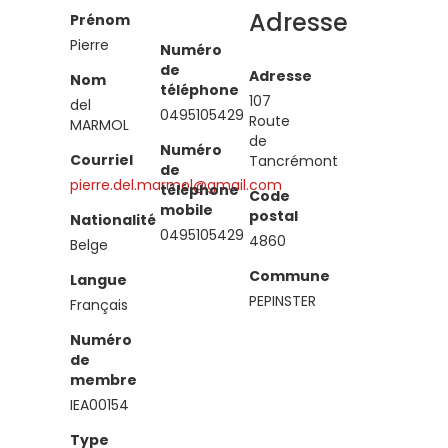
Adresse
Prénom
Pierre
Numéro
de
Adresse
Nom
téléphone
107
del
0495105429
Route
MARMOL
de
Numéro
Courriel
Tancrémont
de
pierre.del.marmol@gmail.com
téléphone
Code
mobile
postal
Nationalité
0495105429
4860
Belge
Commune
Langue
PEPINSTER
Français
Numéro
de
membre
IEA00154
Type