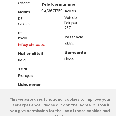
Cédric
Telefoonnummer
04/3671750
Adres
Naam
Voir de
DE
l'air pur
CECCO
257
E-
Postcode
mail
4052
info@cimex.be
Gemeente
Nationaliteit
Liege
Belg
Taal
Français
Lidnummer
IEA00621
This website uses functional cookies to improve your
Type
user experience. Please click on the 'Agree' button if
Effectief
you give permission for the use of these cookies and