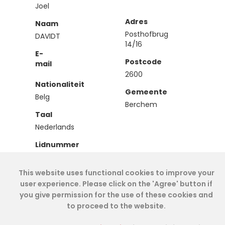
Joel
Adres
Naam
Posthofbrug
DAVIDT
14/16
E-
Postcode
mail
2600
Nationaliteit
Gemeente
Belg
Berchem
Taal
Nederlands
Lidnummer
IEA00104
This website uses functional cookies to improve your
Type
user experience. Please click on the 'Agree' button if
Effectief
you give permission for the use of these cookies and
to proceed to the website.