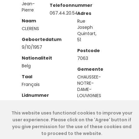
Jean-
Telefoonnummer
Pierre
067.44.20.54
Adres
Naam
Rue
Joseph
CLERENS
Quintart,
Geboortedatum
51
9/10/1957
Postcode
Nationaliteit
7063
Belg
Gemeente
Taal
CHAUSSEE-
NOTRE-
Français
DAME-
Lidnummer
LOUVIGNIES
IEA00077
This website uses functional cookies to improve your
Type
user experience. Please click on the 'Agree' button if
Effectief
you give permission for the use of these cookies and
to proceed to the website.